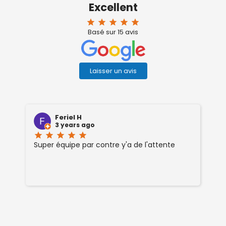
Excellent
star
star
star
star
star
Basé sur
15
avis
Laisser un avis
Feriel H
3 years ago
star
star
star
star
star
sta
Super équipe par contre y'a de l'attente
ag